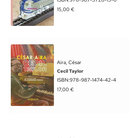
15,00
€
Aira, César
Cecil Taylor
ISBN:
978-987-1474-42-4
17,00
€