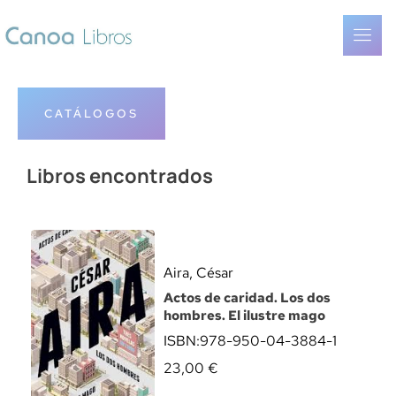
CATÁLOGOS
Libros encontrados
Aira, César
Actos de caridad. Los dos
hombres. El ilustre mago
ISBN:
978-950-04-3884-1
23,00
€