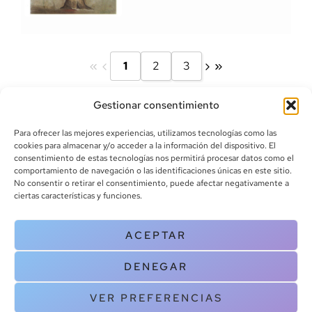
1
2
3
Gestionar consentimiento
Para ofrecer las mejores experiencias, utilizamos tecnologías como las
cookies para almacenar y/o acceder a la información del dispositivo. El
consentimiento de estas tecnologías nos permitirá procesar datos como el
comportamiento de navegación o las identificaciones únicas en este sitio.
info@canoalibros.com
No consentir o retirar el consentimiento, puede afectar negativamente a
pedidos@canoalibros.com
ciertas características y funciones.
+34 934 242 391
ACEPTAR
CONTACTO
DENEGAR
Copyright © 2025 Canoa Libros. All Rights Reserved |
Política de
cookies
|
Política de privacidad
|
Terminos y condiciones
| Aviso legal
VER PREFERENCIAS
|
Contacto