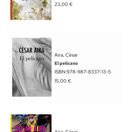
23,00
€
Aira, César
El pelícano
ISBN:
978-987-8337-13-5
15,00
€
Aira, César