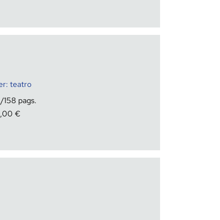
er: teatro
158
2,00
€