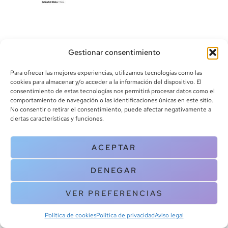
Gestionar consentimiento
Para ofrecer las mejores experiencias, utilizamos tecnologías como las
cookies para almacenar y/o acceder a la información del dispositivo. El
consentimiento de estas tecnologías nos permitirá procesar datos como el
info@canoalibros.com
comportamiento de navegación o las identificaciones únicas en este sitio.
pedidos@canoalibros.com
No consentir o retirar el consentimiento, puede afectar negativamente a
+34 934 242 391
ciertas características y funciones.
CONTACTO
ACEPTAR
Copyright © 2025 Canoa Libros. All Rights Reserved |
Política de
DENEGAR
cookies
|
Política de privacidad
|
Terminos y condiciones
| Aviso legal
|
Contacto
VER PREFERENCIAS
Política de cookies
Política de privacidad
Aviso legal