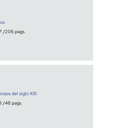
ica
7
206
nzos del siglo XXI
8
48