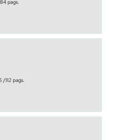
84
6
112