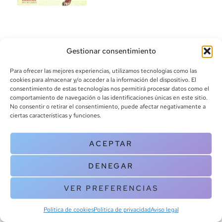
Gestionar consentimiento
Para ofrecer las mejores experiencias, utilizamos tecnologías como las
cookies para almacenar y/o acceder a la información del dispositivo. El
consentimiento de estas tecnologías nos permitirá procesar datos como el
info@canoalibros.com
comportamiento de navegación o las identificaciones únicas en este sitio.
pedidos@canoalibros.com
No consentir o retirar el consentimiento, puede afectar negativamente a
+34 934 242 391
ciertas características y funciones.
CONTACTO
ACEPTAR
Copyright © 2025 Canoa Libros. All Rights Reserved |
Política de
DENEGAR
cookies
|
Política de privacidad
|
Terminos y condiciones
| Aviso legal
|
Contacto
VER PREFERENCIAS
Política de cookies
Política de privacidad
Aviso legal