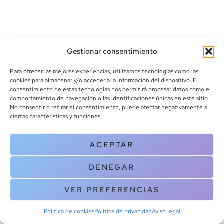
Gestionar consentimiento
Para ofrecer las mejores experiencias, utilizamos tecnologías como las
cookies para almacenar y/o acceder a la información del dispositivo. El
consentimiento de estas tecnologías nos permitirá procesar datos como el
info@canoalibros.com
comportamiento de navegación o las identificaciones únicas en este sitio.
pedidos@canoalibros.com
No consentir o retirar el consentimiento, puede afectar negativamente a
+34 934 242 391
ciertas características y funciones.
CONTACTO
ACEPTAR
Copyright © 2025 Canoa Libros. All Rights Reserved |
Política de
DENEGAR
cookies
|
Política de privacidad
|
Terminos y condiciones
| Aviso legal
|
Contacto
VER PREFERENCIAS
Política de cookies
Política de privacidad
Aviso legal