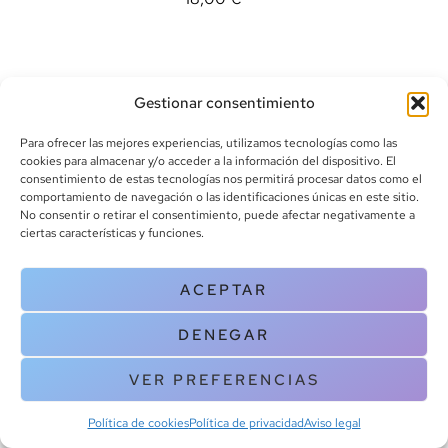
Gestionar consentimiento
Para ofrecer las mejores experiencias, utilizamos tecnologías como las
cookies para almacenar y/o acceder a la información del dispositivo. El
consentimiento de estas tecnologías nos permitirá procesar datos como el
info@canoalibros.com
comportamiento de navegación o las identificaciones únicas en este sitio.
pedidos@canoalibros.com
No consentir o retirar el consentimiento, puede afectar negativamente a
+34 934 242 391
ciertas características y funciones.
CONTACTO
ACEPTAR
Copyright © 2025 Canoa Libros. All Rights Reserved |
Política de
DENEGAR
cookies
|
Política de privacidad
|
Terminos y condiciones
| Aviso legal
|
Contacto
VER PREFERENCIAS
Política de cookies
Política de privacidad
Aviso legal