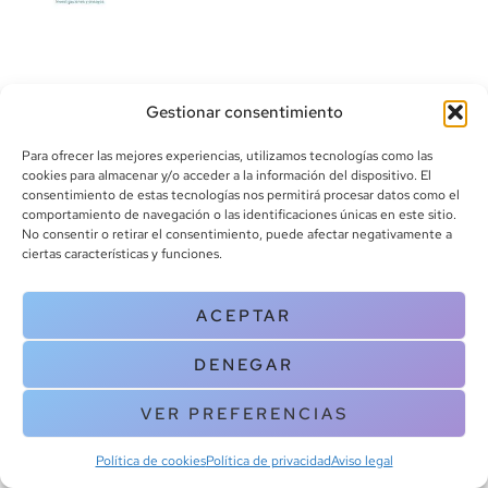
Gestionar consentimiento
Para ofrecer las mejores experiencias, utilizamos tecnologías como las
cookies para almacenar y/o acceder a la información del dispositivo. El
consentimiento de estas tecnologías nos permitirá procesar datos como el
info@canoalibros.com
comportamiento de navegación o las identificaciones únicas en este sitio.
pedidos@canoalibros.com
No consentir o retirar el consentimiento, puede afectar negativamente a
+34 934 242 391
ciertas características y funciones.
CONTACTO
ACEPTAR
Copyright © 2025 Canoa Libros. All Rights Reserved |
Política de
DENEGAR
cookies
|
Política de privacidad
|
Terminos y condiciones
| Aviso legal
|
Contacto
VER PREFERENCIAS
Política de cookies
Política de privacidad
Aviso legal