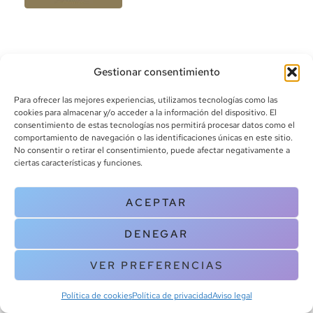
Gestionar consentimiento
Para ofrecer las mejores experiencias, utilizamos tecnologías como las
cookies para almacenar y/o acceder a la información del dispositivo. El
consentimiento de estas tecnologías nos permitirá procesar datos como el
info@canoalibros.com
comportamiento de navegación o las identificaciones únicas en este sitio.
pedidos@canoalibros.com
No consentir o retirar el consentimiento, puede afectar negativamente a
+34 934 242 391
ciertas características y funciones.
CONTACTO
ACEPTAR
Copyright © 2025 Canoa Libros. All Rights Reserved |
Política de
DENEGAR
cookies
|
Política de privacidad
|
Terminos y condiciones
| Aviso legal
|
Contacto
VER PREFERENCIAS
Política de cookies
Política de privacidad
Aviso legal