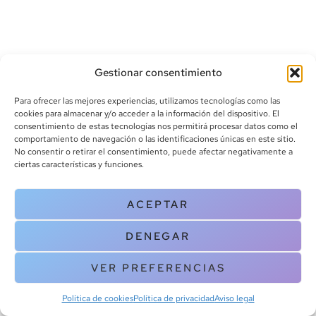
Gestionar consentimiento
Para ofrecer las mejores experiencias, utilizamos tecnologías como las
cookies para almacenar y/o acceder a la información del dispositivo. El
consentimiento de estas tecnologías nos permitirá procesar datos como el
info@canoalibros.com
comportamiento de navegación o las identificaciones únicas en este sitio.
pedidos@canoalibros.com
No consentir o retirar el consentimiento, puede afectar negativamente a
+34 934 242 391
ciertas características y funciones.
CONTACTO
ACEPTAR
Copyright © 2025 Canoa Libros. All Rights Reserved |
Política de
DENEGAR
cookies
|
Política de privacidad
|
Terminos y condiciones
| Aviso legal
|
Contacto
VER PREFERENCIAS
Política de cookies
Política de privacidad
Aviso legal