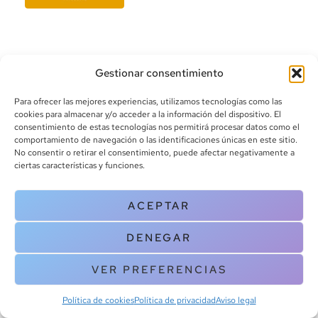
Gestionar consentimiento
Para ofrecer las mejores experiencias, utilizamos tecnologías como las
cookies para almacenar y/o acceder a la información del dispositivo. El
consentimiento de estas tecnologías nos permitirá procesar datos como el
info@canoalibros.com
comportamiento de navegación o las identificaciones únicas en este sitio.
pedidos@canoalibros.com
No consentir o retirar el consentimiento, puede afectar negativamente a
+34 934 242 391
ciertas características y funciones.
CONTACTO
ACEPTAR
Copyright © 2025 Canoa Libros. All Rights Reserved |
Política de
DENEGAR
cookies
|
Política de privacidad
|
Terminos y condiciones
| Aviso legal
|
Contacto
VER PREFERENCIAS
Política de cookies
Política de privacidad
Aviso legal