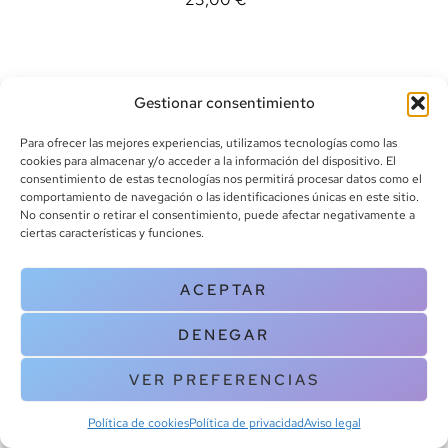
Gestionar consentimiento
Para ofrecer las mejores experiencias, utilizamos tecnologías como las
cookies para almacenar y/o acceder a la información del dispositivo. El
consentimiento de estas tecnologías nos permitirá procesar datos como el
info@canoalibros.com
comportamiento de navegación o las identificaciones únicas en este sitio.
pedidos@canoalibros.com
No consentir o retirar el consentimiento, puede afectar negativamente a
+34 934 242 391
ciertas características y funciones.
CONTACTO
ACEPTAR
Copyright © 2025 Canoa Libros. All Rights Reserved |
Política de
DENEGAR
cookies
|
Política de privacidad
|
Terminos y condiciones
| Aviso legal
|
Contacto
VER PREFERENCIAS
Política de cookies
Política de privacidad
Aviso legal