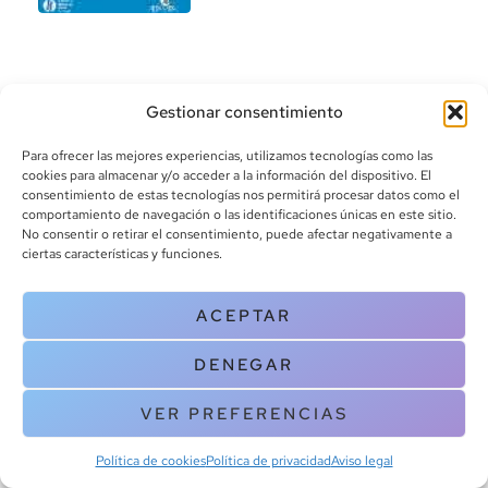
Gestionar consentimiento
Para ofrecer las mejores experiencias, utilizamos tecnologías como las
cookies para almacenar y/o acceder a la información del dispositivo. El
consentimiento de estas tecnologías nos permitirá procesar datos como el
info@canoalibros.com
comportamiento de navegación o las identificaciones únicas en este sitio.
pedidos@canoalibros.com
No consentir o retirar el consentimiento, puede afectar negativamente a
+34 934 242 391
ciertas características y funciones.
CONTACTO
ACEPTAR
Copyright © 2025 Canoa Libros. All Rights Reserved |
Política de
DENEGAR
cookies
|
Política de privacidad
|
Terminos y condiciones
| Aviso legal
|
Contacto
VER PREFERENCIAS
Política de cookies
Política de privacidad
Aviso legal