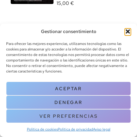
15,00
€
Gestionar consentimiento
Para ofrecer las mejores experiencias, utilizamos tecnologías como las
cookies para almacenar y/o acceder a la información del dispositivo. El
consentimiento de estas tecnologías nos permitirá procesar datos como el
info@canoalibros.com
comportamiento de navegación o las identificaciones únicas en este sitio.
pedidos@canoalibros.com
No consentir o retirar el consentimiento, puede afectar negativamente a
+34 934 242 391
ciertas características y funciones.
CONTACTO
ACEPTAR
Copyright © 2025 Canoa Libros. All Rights Reserved |
Política de
DENEGAR
cookies
|
Política de privacidad
|
Terminos y condiciones
| Aviso legal
|
Contacto
VER PREFERENCIAS
Política de cookies
Política de privacidad
Aviso legal