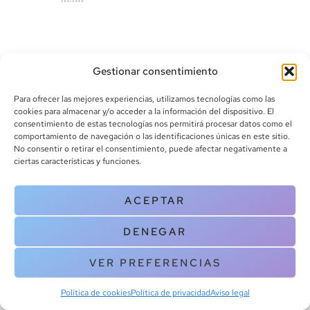
Gestionar consentimiento
Para ofrecer las mejores experiencias, utilizamos tecnologías como las
cookies para almacenar y/o acceder a la información del dispositivo. El
consentimiento de estas tecnologías nos permitirá procesar datos como el
info@canoalibros.com
comportamiento de navegación o las identificaciones únicas en este sitio.
pedidos@canoalibros.com
No consentir o retirar el consentimiento, puede afectar negativamente a
+34 934 242 391
ciertas características y funciones.
CONTACTO
ACEPTAR
Copyright © 2025 Canoa Libros. All Rights Reserved |
Política de
DENEGAR
cookies
|
Política de privacidad
|
Terminos y condiciones
| Aviso legal
|
Contacto
VER PREFERENCIAS
Política de cookies
Política de privacidad
Aviso legal