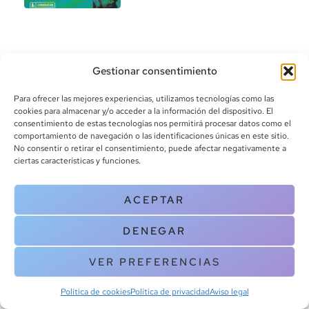
Gestionar consentimiento
Para ofrecer las mejores experiencias, utilizamos tecnologías como las
cookies para almacenar y/o acceder a la información del dispositivo. El
consentimiento de estas tecnologías nos permitirá procesar datos como el
info@canoalibros.com
comportamiento de navegación o las identificaciones únicas en este sitio.
pedidos@canoalibros.com
No consentir o retirar el consentimiento, puede afectar negativamente a
+34 934 242 391
ciertas características y funciones.
CONTACTO
ACEPTAR
Copyright © 2025 Canoa Libros. All Rights Reserved |
Política de
DENEGAR
cookies
|
Política de privacidad
|
Terminos y condiciones
| Aviso legal
|
Contacto
VER PREFERENCIAS
Política de cookies
Política de privacidad
Aviso legal