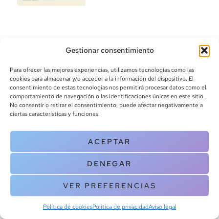
Gestionar consentimiento
Para ofrecer las mejores experiencias, utilizamos tecnologías como las
cookies para almacenar y/o acceder a la información del dispositivo. El
consentimiento de estas tecnologías nos permitirá procesar datos como el
info@canoalibros.com
comportamiento de navegación o las identificaciones únicas en este sitio.
pedidos@canoalibros.com
No consentir o retirar el consentimiento, puede afectar negativamente a
+34 934 242 391
ciertas características y funciones.
CONTACTO
ACEPTAR
Copyright © 2025 Canoa Libros. All Rights Reserved |
Política de
DENEGAR
cookies
|
Política de privacidad
|
Terminos y condiciones
| Aviso legal
|
Contacto
VER PREFERENCIAS
Política de cookies
Política de privacidad
Aviso legal