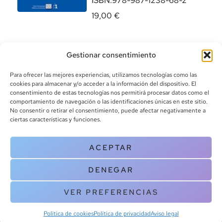
ISBN:
978-987-1238-68-2
19,00
€
Gestionar consentimiento
Para ofrecer las mejores experiencias, utilizamos tecnologías como las
cookies para almacenar y/o acceder a la información del dispositivo. El
consentimiento de estas tecnologías nos permitirá procesar datos como el
comportamiento de navegación o las identificaciones únicas en este sitio.
info@canoalibros.com
No consentir o retirar el consentimiento, puede afectar negativamente a
pedidos@canoalibros.com
ciertas características y funciones.
+34 934 242 391
ACEPTAR
CONTACTO
DENEGAR
Copyright © 2025 Canoa Libros. All Rights Reserved |
Política de
cookies
|
Política de privacidad
|
Terminos y condiciones
| Aviso legal
VER PREFERENCIAS
|
Contacto
Política de cookies
Política de privacidad
Aviso legal