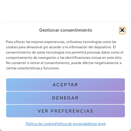
Gestionar consentimiento
Para ofrecer las mejores experiencias, utilizamos tecnologías como las
cookies para almacenar y/o acceder a la información del dispositivo. El
consentimiento de estas tecnologías nos permitirá procesar datos como el
info@canoalibros.com
comportamiento de navegación o las identificaciones únicas en este sitio.
pedidos@canoalibros.com
No consentir o retirar el consentimiento, puede afectar negativamente a
+34 934 242 391
ciertas características y funciones.
CONTACTO
ACEPTAR
Copyright © 2025 Canoa Libros. All Rights Reserved |
Política de
DENEGAR
cookies
|
Política de privacidad
|
Terminos y condiciones
| Aviso legal
|
Contacto
VER PREFERENCIAS
Política de cookies
Política de privacidad
Aviso legal