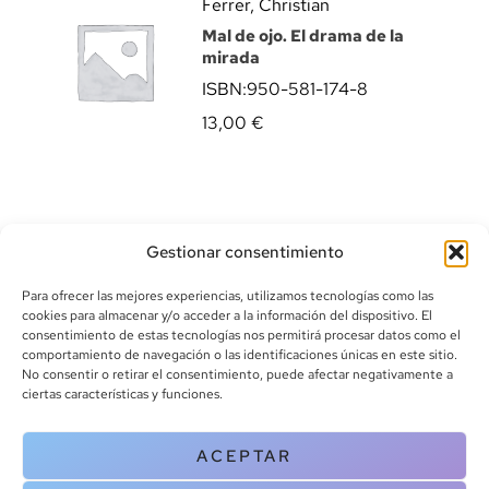
Ferrer, Christian
Mal de ojo. El drama de la
mirada
ISBN:
950-581-174-8
13,00
€
Gestionar consentimiento
Para ofrecer las mejores experiencias, utilizamos tecnologías como las
cookies para almacenar y/o acceder a la información del dispositivo. El
consentimiento de estas tecnologías nos permitirá procesar datos como el
comportamiento de navegación o las identificaciones únicas en este sitio.
info@canoalibros.com
No consentir o retirar el consentimiento, puede afectar negativamente a
pedidos@canoalibros.com
ciertas características y funciones.
+34 934 242 391
ACEPTAR
CONTACTO