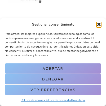
Gestionar consentimiento
Para ofrecer las mejores experiencias, utilizamos tecnologías como las
cookies para almacenar y/o acceder a la información del dispositivo. El
consentimiento de estas tecnologías nos permitirá procesar datos como el
info@canoalibros.com
comportamiento de navegación o las identificaciones únicas en este sitio.
pedidos@canoalibros.com
No consentir o retirar el consentimiento, puede afectar negativamente a
+34 934 242 391
ciertas características y funciones.
CONTACTO
ACEPTAR
Copyright © 2025 Canoa Libros. All Rights Reserved |
Política de
DENEGAR
cookies
|
Política de privacidad
|
Terminos y condiciones
| Aviso legal
|
Contacto
VER PREFERENCIAS
Política de cookies
Política de privacidad
Aviso legal