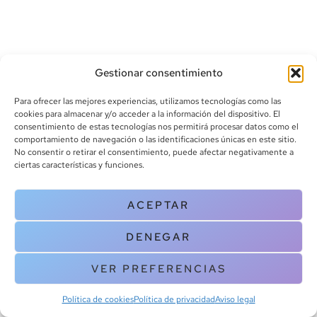
Gestionar consentimiento
Para ofrecer las mejores experiencias, utilizamos tecnologías como las
cookies para almacenar y/o acceder a la información del dispositivo. El
consentimiento de estas tecnologías nos permitirá procesar datos como el
info@canoalibros.com
comportamiento de navegación o las identificaciones únicas en este sitio.
pedidos@canoalibros.com
No consentir o retirar el consentimiento, puede afectar negativamente a
+34 934 242 391
ciertas características y funciones.
CONTACTO
ACEPTAR
Copyright © 2025 Canoa Libros. All Rights Reserved |
Política de
DENEGAR
cookies
|
Política de privacidad
|
Terminos y condiciones
| Aviso legal
|
Contacto
VER PREFERENCIAS
Política de cookies
Política de privacidad
Aviso legal