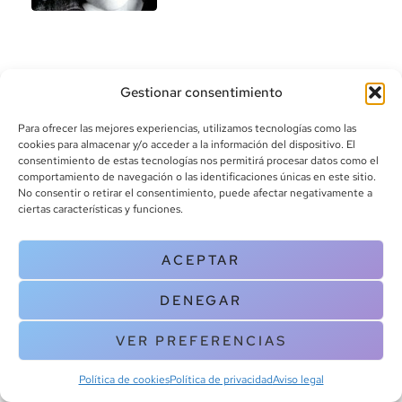
Gestionar consentimiento
Para ofrecer las mejores experiencias, utilizamos tecnologías como las
cookies para almacenar y/o acceder a la información del dispositivo. El
consentimiento de estas tecnologías nos permitirá procesar datos como el
info@canoalibros.com
comportamiento de navegación o las identificaciones únicas en este sitio.
pedidos@canoalibros.com
No consentir o retirar el consentimiento, puede afectar negativamente a
+34 934 242 391
ciertas características y funciones.
CONTACTO
ACEPTAR
Copyright © 2025 Canoa Libros. All Rights Reserved |
Política de
DENEGAR
cookies
|
Política de privacidad
|
Terminos y condiciones
| Aviso legal
|
Contacto
VER PREFERENCIAS
Política de cookies
Política de privacidad
Aviso legal