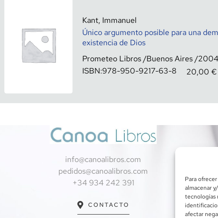
Kant, Immanuel
Único argumento posible para una demo
existencia de Dios
Prometeo Libros
Buenos Aires
200
ISBN:
978-950-9217-63-8
20,00
€
info@canoalibros.com
pedidos@canoalibros.com
Para ofrecer
+34 934 242 391
almacenar y/
tecnologías 
CONTACTO
identificaci
afectar nega