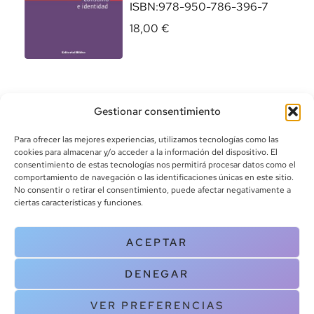
ISBN:
978-950-786-396-7
18,00
€
Gestionar consentimiento
Para ofrecer las mejores experiencias, utilizamos tecnologías como las
cookies para almacenar y/o acceder a la información del dispositivo. El
consentimiento de estas tecnologías nos permitirá procesar datos como el
comportamiento de navegación o las identificaciones únicas en este sitio.
info@canoalibros.com
No consentir o retirar el consentimiento, puede afectar negativamente a
pedidos@canoalibros.com
ciertas características y funciones.
+34 934 242 391
ACEPTAR
CONTACTO
DENEGAR
Copyright © 2025 Canoa Libros. All Rights Reserved |
Política de
cookies
|
Política de privacidad
|
Terminos y condiciones
| Aviso legal
VER PREFERENCIAS
|
Contacto