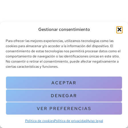
Gestionar consentimiento
Para ofrecer las mejores experiencias, utilizamos tecnologías como las
cookies para almacenar y/o acceder a la información del dispositivo. El
consentimiento de estas tecnologías nos permitirá procesar datos como el
info@canoalibros.com
comportamiento de navegación o las identificaciones únicas en este sitio.
pedidos@canoalibros.com
No consentir o retirar el consentimiento, puede afectar negativamente a
+34 934 242 391
ciertas características y funciones.
CONTACTO
ACEPTAR
Copyright © 2025 Canoa Libros. All Rights Reserved |
Política de
DENEGAR
cookies
|
Política de privacidad
|
Terminos y condiciones
| Aviso legal
|
Contacto
VER PREFERENCIAS
Política de cookies
Política de privacidad
Aviso legal