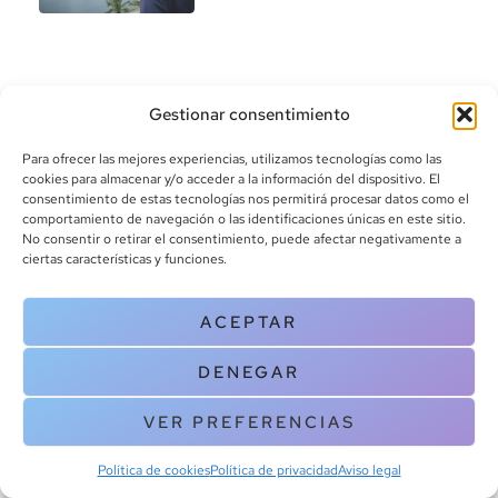
Gestionar consentimiento
Para ofrecer las mejores experiencias, utilizamos tecnologías como las
cookies para almacenar y/o acceder a la información del dispositivo. El
consentimiento de estas tecnologías nos permitirá procesar datos como el
info@canoalibros.com
comportamiento de navegación o las identificaciones únicas en este sitio.
pedidos@canoalibros.com
No consentir o retirar el consentimiento, puede afectar negativamente a
+34 934 242 391
ciertas características y funciones.
CONTACTO
ACEPTAR
Copyright © 2025 Canoa Libros. All Rights Reserved |
Política de
DENEGAR
cookies
|
Política de privacidad
|
Terminos y condiciones
| Aviso legal
|
Contacto
VER PREFERENCIAS
Política de cookies
Política de privacidad
Aviso legal