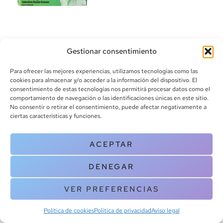
Gestionar consentimiento
Para ofrecer las mejores experiencias, utilizamos tecnologías como las
cookies para almacenar y/o acceder a la información del dispositivo. El
consentimiento de estas tecnologías nos permitirá procesar datos como el
info@canoalibros.com
comportamiento de navegación o las identificaciones únicas en este sitio.
pedidos@canoalibros.com
No consentir o retirar el consentimiento, puede afectar negativamente a
+34 934 242 391
ciertas características y funciones.
CONTACTO
ACEPTAR
Copyright © 2025 Canoa Libros. All Rights Reserved |
Política de
DENEGAR
cookies
|
Política de privacidad
|
Terminos y condiciones
| Aviso legal
|
Contacto
VER PREFERENCIAS
Política de cookies
Política de privacidad
Aviso legal