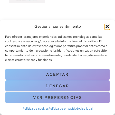
Gestionar consentimiento
Para ofrecer las mejores experiencias, utilizamos tecnologías como las
cookies para almacenar y/o acceder a la información del dispositivo. El
consentimiento de estas tecnologías nos permitirá procesar datos como el
info@canoalibros.com
comportamiento de navegación o las identificaciones únicas en este sitio.
pedidos@canoalibros.com
No consentir o retirar el consentimiento, puede afectar negativamente a
+34 934 242 391
ciertas características y funciones.
CONTACTO
ACEPTAR
Copyright © 2025 Canoa Libros. All Rights Reserved |
Política de
DENEGAR
cookies
|
Política de privacidad
|
Terminos y condiciones
| Aviso legal
|
Contacto
VER PREFERENCIAS
Política de cookies
Política de privacidad
Aviso legal