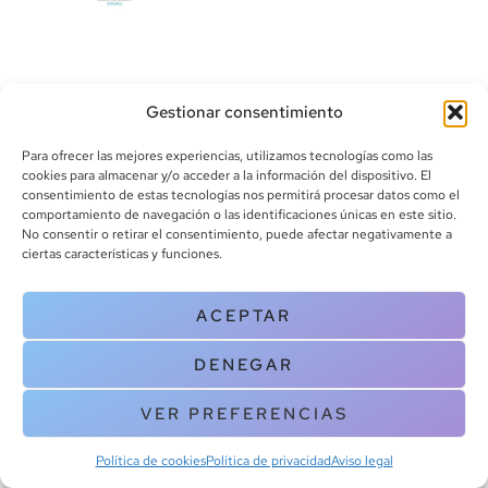
Gestionar consentimiento
Para ofrecer las mejores experiencias, utilizamos tecnologías como las
cookies para almacenar y/o acceder a la información del dispositivo. El
consentimiento de estas tecnologías nos permitirá procesar datos como el
info@canoalibros.com
comportamiento de navegación o las identificaciones únicas en este sitio.
pedidos@canoalibros.com
No consentir o retirar el consentimiento, puede afectar negativamente a
+34 934 242 391
ciertas características y funciones.
CONTACTO
ACEPTAR
Copyright © 2025 Canoa Libros. All Rights Reserved |
Política de
DENEGAR
cookies
|
Política de privacidad
|
Terminos y condiciones
| Aviso legal
|
Contacto
VER PREFERENCIAS
Política de cookies
Política de privacidad
Aviso legal