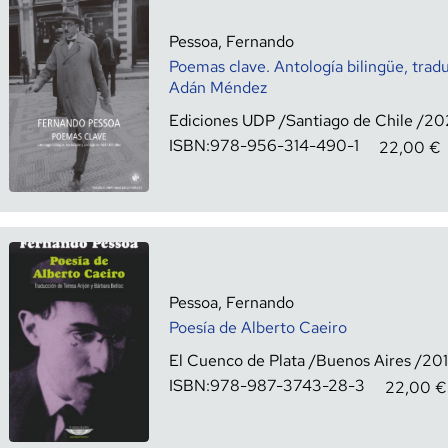
Pessoa, Fernando
Poemas clave. Antología bilingüe, trad
Adán Méndez
Ediciones UDP
Santiago de Chile
20
ISBN:
978-956-314-490-1
22,00
€
Pessoa, Fernando
Poesía de Alberto Caeiro
El Cuenco de Plata
Buenos Aires
20
ISBN:
978-987-3743-28-3
22,00
€