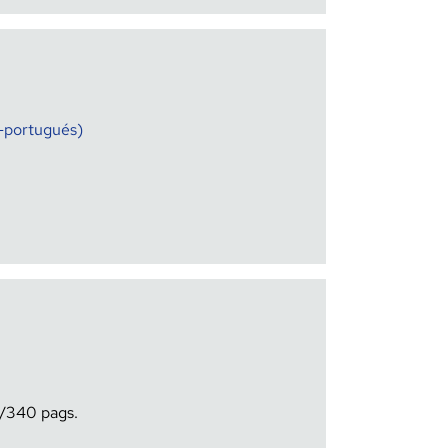
o-portugués)
340
€