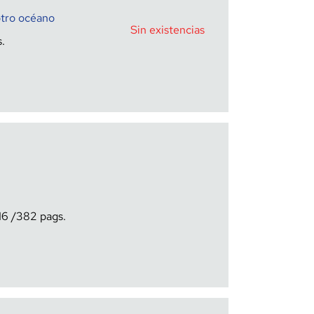
otro océano
Sin existencias
16
382