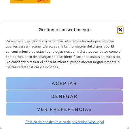
Gestionar consentimiento
Para ofrecer las mejores experiencias, utilizamos tecnologías como las
cookies para almacenar y/o acceder a la información del dispositivo. El
consentimiento de estas tecnologías nos permitirá procesar datos como el
info@canoalibros.com
comportamiento de navegación o las identificaciones únicas en este sitio.
pedidos@canoalibros.com
No consentir o retirar el consentimiento, puede afectar negativamente a
+34 934 242 391
ciertas características y funciones.
CONTACTO
ACEPTAR
Copyright © 2025 Canoa Libros. All Rights Reserved |
Política de
DENEGAR
cookies
|
Política de privacidad
|
Terminos y condiciones
| Aviso legal
|
Contacto
VER PREFERENCIAS
Política de cookies
Política de privacidad
Aviso legal