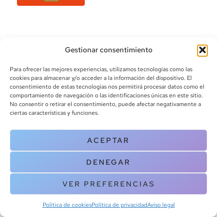
Gestionar consentimiento
Para ofrecer las mejores experiencias, utilizamos tecnologías como las
cookies para almacenar y/o acceder a la información del dispositivo. El
consentimiento de estas tecnologías nos permitirá procesar datos como el
info@canoalibros.com
comportamiento de navegación o las identificaciones únicas en este sitio.
pedidos@canoalibros.com
No consentir o retirar el consentimiento, puede afectar negativamente a
+34 934 242 391
ciertas características y funciones.
CONTACTO
ACEPTAR
Copyright © 2025 Canoa Libros. All Rights Reserved |
Política de
DENEGAR
cookies
|
Política de privacidad
|
Terminos y condiciones
| Aviso legal
|
Contacto
VER PREFERENCIAS
Política de cookies
Política de privacidad
Aviso legal