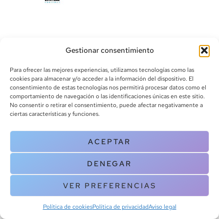
Gestionar consentimiento
Para ofrecer las mejores experiencias, utilizamos tecnologías como las
cookies para almacenar y/o acceder a la información del dispositivo. El
consentimiento de estas tecnologías nos permitirá procesar datos como el
info@canoalibros.com
comportamiento de navegación o las identificaciones únicas en este sitio.
pedidos@canoalibros.com
No consentir o retirar el consentimiento, puede afectar negativamente a
+34 934 242 391
ciertas características y funciones.
CONTACTO
ACEPTAR
Copyright © 2025 Canoa Libros. All Rights Reserved |
Política de
DENEGAR
cookies
|
Política de privacidad
|
Terminos y condiciones
| Aviso legal
|
Contacto
VER PREFERENCIAS
Política de cookies
Política de privacidad
Aviso legal