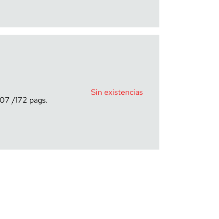
Sin existencias
07
172