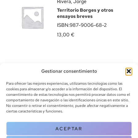
Rivera, Jorge
Territorio Borges y otros
ensayos breves
ISBN:
987-9006-68-2
13,00
€
Gestionar consentimiento
Para ofrecer las mejores experiencias, utilizamos tecnologías como las
cookies para almacenar y/o acceder a la información del dispositivo. El
consentimiento de estas tecnologías nos permitirá procesar datos como el
comportamiento de navegación o las identificaciones únicas en este sitio.
info@canoalibros.com
No consentir o retirar el consentimiento, puede afectar negativamente a
pedidos@canoalibros.com
ciertas características y funciones.
+34 934 242 391
ACEPTAR
CONTACTO