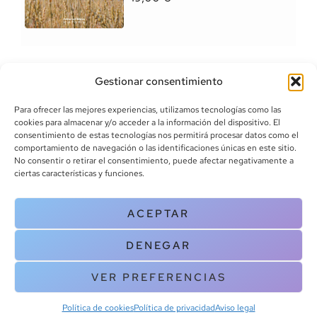
Gestionar consentimiento
Para ofrecer las mejores experiencias, utilizamos tecnologías como las
cookies para almacenar y/o acceder a la información del dispositivo. El
consentimiento de estas tecnologías nos permitirá procesar datos como el
comportamiento de navegación o las identificaciones únicas en este sitio.
info@canoalibros.com
No consentir o retirar el consentimiento, puede afectar negativamente a
pedidos@canoalibros.com
ciertas características y funciones.
+34 934 242 391
ACEPTAR
CONTACTO
DENEGAR
Copyright © 2025 Canoa Libros. All Rights Reserved |
Política de
cookies
|
Política de privacidad
|
Terminos y condiciones
| Aviso legal
VER PREFERENCIAS
|
Contacto
Política de cookies
Política de privacidad
Aviso legal