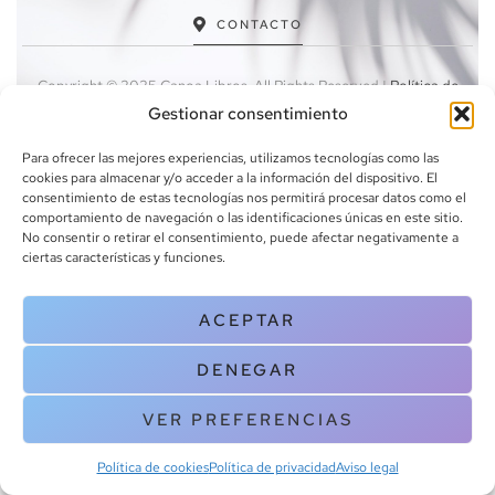
CONTACTO
Copyright © 2025 Canoa Libros. All Rights Reserved |
Política de
cookies
|
Política de privacidad
|
Terminos y condiciones
| Aviso legal
Gestionar consentimiento
|
Contacto
Para ofrecer las mejores experiencias, utilizamos tecnologías como las
cookies para almacenar y/o acceder a la información del dispositivo. El
consentimiento de estas tecnologías nos permitirá procesar datos como el
comportamiento de navegación o las identificaciones únicas en este sitio.
No consentir o retirar el consentimiento, puede afectar negativamente a
ciertas características y funciones.
ACEPTAR
DENEGAR
VER PREFERENCIAS
Política de cookies
Política de privacidad
Aviso legal