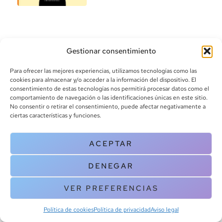
Gestionar consentimiento
Para ofrecer las mejores experiencias, utilizamos tecnologías como las
cookies para almacenar y/o acceder a la información del dispositivo. El
consentimiento de estas tecnologías nos permitirá procesar datos como el
info@canoalibros.com
comportamiento de navegación o las identificaciones únicas en este sitio.
pedidos@canoalibros.com
No consentir o retirar el consentimiento, puede afectar negativamente a
+34 934 242 391
ciertas características y funciones.
CONTACTO
ACEPTAR
Copyright © 2025 Canoa Libros. All Rights Reserved |
Política de
DENEGAR
cookies
|
Política de privacidad
|
Terminos y condiciones
| Aviso legal
|
Contacto
VER PREFERENCIAS
Política de cookies
Política de privacidad
Aviso legal