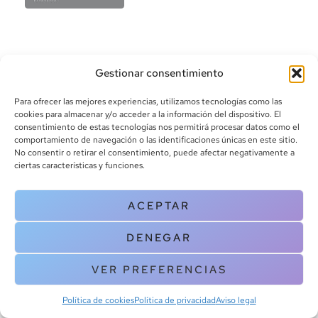
Gestionar consentimiento
Para ofrecer las mejores experiencias, utilizamos tecnologías como las
cookies para almacenar y/o acceder a la información del dispositivo. El
consentimiento de estas tecnologías nos permitirá procesar datos como el
info@canoalibros.com
comportamiento de navegación o las identificaciones únicas en este sitio.
pedidos@canoalibros.com
No consentir o retirar el consentimiento, puede afectar negativamente a
+34 934 242 391
ciertas características y funciones.
CONTACTO
ACEPTAR
Copyright © 2025 Canoa Libros. All Rights Reserved |
Política de
DENEGAR
cookies
|
Política de privacidad
|
Terminos y condiciones
| Aviso legal
|
Contacto
VER PREFERENCIAS
Política de cookies
Política de privacidad
Aviso legal