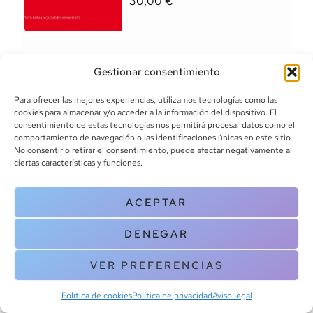
30,00
€
Gestionar consentimiento
Para ofrecer las mejores experiencias, utilizamos tecnologías como las
Borthagaray, Juan y otros
cookies para almacenar y/o acceder a la información del dispositivo. El
consentimiento de estas tecnologías nos permitirá procesar datos como el
El Río de la Plata como
comportamiento de navegación o las identificaciones únicas en este sitio.
territorio
No consentir o retirar el consentimiento, puede afectar negativamente a
ISBN:
978-950-29-0666-9
ciertas características y funciones.
25,00
€
ACEPTAR
DENEGAR
VER PREFERENCIAS
Calvo, Luis María
Política de cookies
Política de privacidad
Aviso legal
Vivienda y ciudad colonial. El