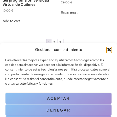
del programa Universidad
29,00
€
Virtual de Quilmes
19,00
€
Read more
Add to cart
1
2
3
→
Gestionar consentimiento
Para ofrecer las mejores experiencias, utilizamos tecnologías como las
cookies para almacenar y/o acceder a la información del dispositivo. El
consentimiento de estas tecnologías nos permitirá procesar datos como el
comportamiento de navegación o las identificaciones únicas en este sitio.
info@canoalibros.com
No consentir o retirar el consentimiento, puede afectar negativamente a
pedidos@canoalibros.com
ciertas características y funciones.
+34 934 242 391
ACEPTAR
CONTACTO
DENEGAR
Copyright © 2025 Canoa Libros. All Rights Reserved |
Política de