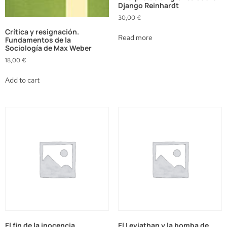
Django Reinhardt
30,00
€
Crítica y resignación.
Read more
Fundamentos de la
Sociología de Max Weber
18,00
€
Add to cart
El fin de la inocencia
El Leviathan y la bomba de