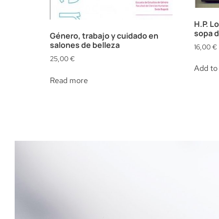
H.P. L
sopa d
Género, trabajo y cuidado en
salones de belleza
16,00
€
25,00
€
Add to 
Read more