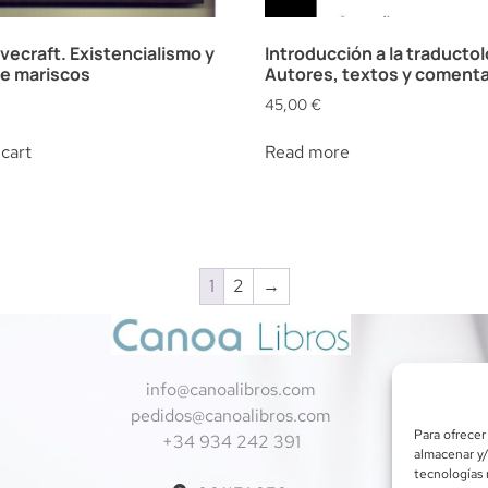
ovecraft. Existencialismo y
Introducción a la traductol
e mariscos
Autores, textos y comenta
45,00
€
cart
Read more
1
2
→
info@canoalibros.com
pedidos@canoalibros.com
Para ofrecer
+34 934 242 391
almacenar y/
tecnologías 