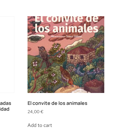
radas
El convite de los animales
idad
24,00
€
Add to cart