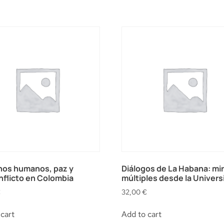
hos humanos, paz y
Diálogos de La Habana: mi
flicto en Colombia
múltiples desde la Univers
€
32,00
€
cart
Add to cart