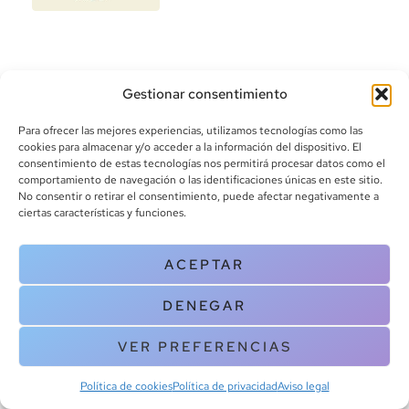
Gestionar consentimiento
Para ofrecer las mejores experiencias, utilizamos tecnologías como las
cookies para almacenar y/o acceder a la información del dispositivo. El
consentimiento de estas tecnologías nos permitirá procesar datos como el
info@canoalibros.com
comportamiento de navegación o las identificaciones únicas en este sitio.
pedidos@canoalibros.com
No consentir o retirar el consentimiento, puede afectar negativamente a
+34 934 242 391
ciertas características y funciones.
CONTACTO
ACEPTAR
Copyright © 2025 Canoa Libros. All Rights Reserved |
Política de
DENEGAR
cookies
|
Política de privacidad
|
Terminos y condiciones
| Aviso legal
|
Contacto
VER PREFERENCIAS
Política de cookies
Política de privacidad
Aviso legal