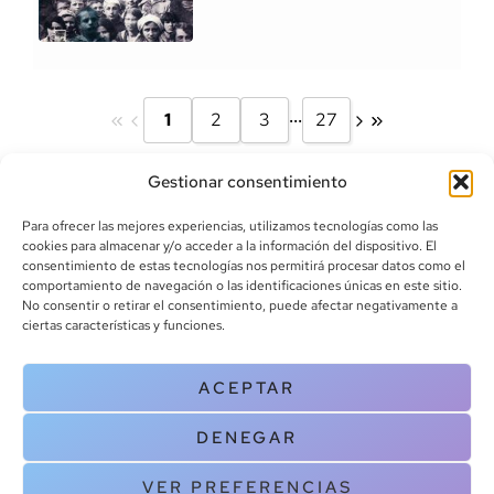
...
1
2
3
27
Gestionar consentimiento
Para ofrecer las mejores experiencias, utilizamos tecnologías como las
cookies para almacenar y/o acceder a la información del dispositivo. El
consentimiento de estas tecnologías nos permitirá procesar datos como el
comportamiento de navegación o las identificaciones únicas en este sitio.
info@canoalibros.com
No consentir o retirar el consentimiento, puede afectar negativamente a
pedidos@canoalibros.com
ciertas características y funciones.
+34 934 242 391
ACEPTAR
CONTACTO
DENEGAR
Copyright © 2025 Canoa Libros. All Rights Reserved |
Política de
cookies
|
Política de privacidad
|
Terminos y condiciones
| Aviso legal
VER PREFERENCIAS
|
Contacto