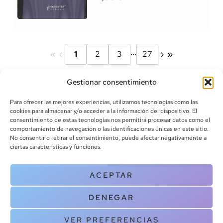
...
1
2
3
27
Gestionar consentimiento
Para ofrecer las mejores experiencias, utilizamos tecnologías como las
cookies para almacenar y/o acceder a la información del dispositivo. El
consentimiento de estas tecnologías nos permitirá procesar datos como el
comportamiento de navegación o las identificaciones únicas en este sitio.
info@canoalibros.com
No consentir o retirar el consentimiento, puede afectar negativamente a
pedidos@canoalibros.com
ciertas características y funciones.
+34 934 242 391
ACEPTAR
CONTACTO
DENEGAR
Copyright © 2025 Canoa Libros. All Rights Reserved |
Política de
cookies
|
Política de privacidad
|
Terminos y condiciones
| Aviso legal
VER PREFERENCIAS
|
Contacto