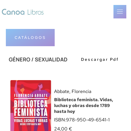
CATÁLOGOS
GÉNERO / SEXUALIDAD
Descargar Pdf
Abbate, Florencia
Biblioteca feminista. Vidas,
luchas y obras desde 1789
hasta hoy
ISBN:
978-950-49-6541-1
24,00
€