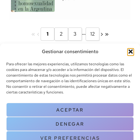
...
1
2
3
12
Gestionar consentimiento
Para ofrecer las mejores experiencias, utilizamos tecnologías como las
cookies para almacenar y/o acceder a la información del dispositivo. El
consentimiento de estas tecnologías nos permitirá procesar datos como el
comportamiento de navegación o las identificaciones únicas en este sitio.
info@canoalibros.com
No consentir o retirar el consentimiento, puede afectar negativamente a
pedidos@canoalibros.com
ciertas características y funciones.
+34 934 242 391
ACEPTAR
CONTACTO
DENEGAR
Copyright © 2025 Canoa Libros. All Rights Reserved |
Política de
cookies
|
Política de privacidad
|
Terminos y condiciones
| Aviso legal
VER PREFERENCIAS
|
Contacto