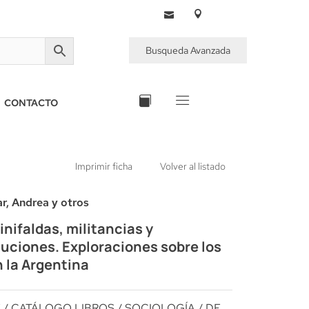
Busqueda Avanzada
CONTACTO
Imprimir ficha
Volver al listado
r, Andrea y otros
nifaldas, militancias y
luciones. Exploraciones sobre los
n la Argentina
E
/
CATÁLOGO LIBROS
/
SOCIOLOGÍA
/ DE