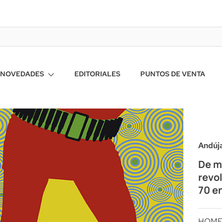
NOVEDADES
EDITORIALES
PUNTOS DE VENTA
Andúja
De mi
revo
70 e
HOM