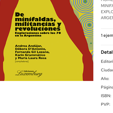
MINIF
EXPLO
ARGE
1 ejem
Detal
Editori
Ciuda
Año:
Página
ISBN:
PVP: