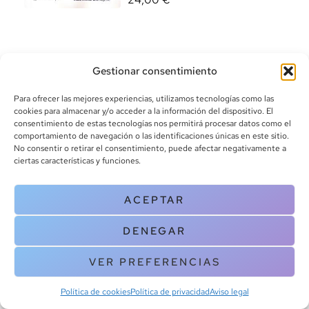
Gestionar consentimiento
Para ofrecer las mejores experiencias, utilizamos tecnologías como las
cookies para almacenar y/o acceder a la información del dispositivo. El
consentimiento de estas tecnologías nos permitirá procesar datos como el
info@canoalibros.com
comportamiento de navegación o las identificaciones únicas en este sitio.
pedidos@canoalibros.com
No consentir o retirar el consentimiento, puede afectar negativamente a
+34 934 242 391
ciertas características y funciones.
CONTACTO
ACEPTAR
Copyright © 2025 Canoa Libros. All Rights Reserved |
Política de
DENEGAR
cookies
|
Política de privacidad
|
Terminos y condiciones
| Aviso legal
|
Contacto
VER PREFERENCIAS
Política de cookies
Política de privacidad
Aviso legal