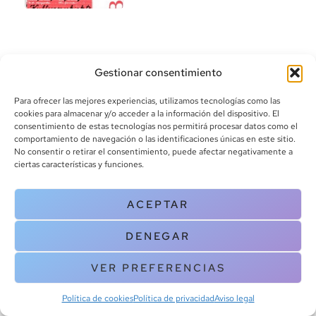
Gestionar consentimiento
Para ofrecer las mejores experiencias, utilizamos tecnologías como las
cookies para almacenar y/o acceder a la información del dispositivo. El
consentimiento de estas tecnologías nos permitirá procesar datos como el
info@canoalibros.com
comportamiento de navegación o las identificaciones únicas en este sitio.
pedidos@canoalibros.com
No consentir o retirar el consentimiento, puede afectar negativamente a
+34 934 242 391
ciertas características y funciones.
CONTACTO
ACEPTAR
Copyright © 2025 Canoa Libros. All Rights Reserved |
Política de
DENEGAR
cookies
|
Política de privacidad
|
Terminos y condiciones
| Aviso legal
|
Contacto
VER PREFERENCIAS
Política de cookies
Política de privacidad
Aviso legal